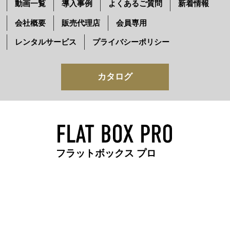
動画一覧
導入事例
よくあるご質問
新着情報
会社概要
販売代理店
会員専用
レンタルサービス
プライバシーポリシー
カタログ
フラットボックス プロ
Columbia Taping Tools 日本総輸入元
有限会社エーエムエンジニアリング
大阪府大阪市淀川区西宮原2-7-59-1004
COPYRIGHT © 2023 AMEAllRightsReserved.